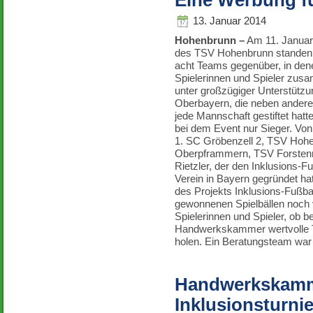
Eine Werbung fü
13. Januar 2014
Hohenbrunn –
Am 11. Januar 
des TSV Hohenbrunn standen 
acht Teams gegenüber, in denen
Spielerinnen und Spieler zusa
unter großzügiger Unterstüt
Oberbayern, die neben anderen
jede Mannschaft gestiftet hatt
bei dem Event nur Sieger. Von
1. SC Gröbenzell 2, TSV Hoh
Oberpframmern, TSV Forstenri
Rietzler, der den Inklusions-
Verein in Bayern gegründet hat
des Projekts Inklusions-Fußba
gewonnenen Spielbällen noch v
Spielerinnen und Spieler, ob be
Handwerkskammer wertvolle T
holen. Ein Beratungsteam war
Handwerkskamme
Inklusionsturn