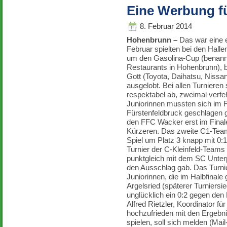
Eine Werbung f
8. Februar 2014
Hohenbrunn –
Das war eine 
Februar spielten bei den Hall
um den Gasolina-Cup (benann
Restaurants in Hohenbrunn), b
Gott (Toyota, Daihatsu, Nissa
ausgelobt. Bei allen Turnieren
respektabel ab, zweimal verfeh
Juniorinnen mussten sich im 
Fürstenfeldbruck geschlagen 
den FFC Wacker erst im Final
Kürzeren. Das zweite C1-Team 
Spiel um Platz 3 knapp mit 0
Turnier der C-Kleinfeld-Teams
punktgleich mit dem SC Unterpf
den Ausschlag gab. Das Turn
Juniorinnen, die im Halbfinal
Argelsried (späterer Turniersi
unglücklich ein 0:2 gegen d
Alfred Rietzler, Koordinator 
hochzufrieden mit den Ergebni
spielen, soll sich melden (Mai