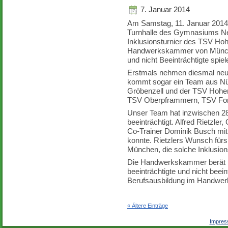
7. Januar 2014
Am Samstag, 11. Januar 2014, i
Turnhalle des Gymnasiums Neu
Inklusionsturnier des TSV Hoh
Handwerkskammer von Münche
und nicht Beeinträchtigte spi
Erstmals nehmen diesmal neu
kommt sogar ein Team aus Nü
Gröbenzell und der TSV Hohe
TSV Oberpframmern, TSV Fors
Unser Team hat inzwischen 28 
beeinträchtigt. Alfred Rietzler
Co-Trainer Dominik Busch mit 
konnte. Rietzlers Wunsch für
München, die solche Inklusio
Die Handwerkskammer berät im
beeinträchtigte und nicht beei
Berufsausbildung im Handwer
« Ältere Einträge
Impre