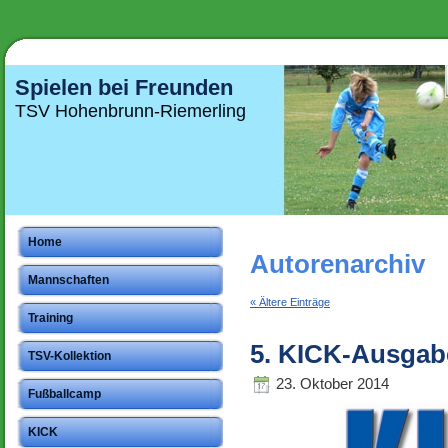
Spielen bei Freunden
TSV Hohenbrunn-Riemerling
Home
Autorenarchiv
Mannschaften
« Ältere Einträge
Training
5. KICK-Ausgab
TSV-Kollektion
23. Oktober 2014
Fußballcamp
KICK