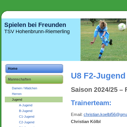
Spielen bei Freunden
TSV Hohenbrunn-Riemerling
Home
U8 F2-Jugend 
Mannschaften
Saison 2024/25 – 
Damen / Mädchen
Herren
Jugend
Trainerteam:
A-Jugend
B-Jugend
Email:
christian.koelbl56@gm
C1-Jugend
Christian Kölbl
C2-Jugend