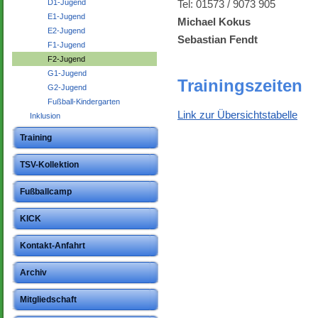
Tel: 01573 / 9073 905
D1-Jugend
E1-Jugend
Michael Kokus
E2-Jugend
Sebastian Fendt
F1-Jugend
F2-Jugend
G1-Jugend
Trainingszeiten
G2-Jugend
Fußball-Kindergarten
Link zur Übersichtstabelle
Inklusion
Training
TSV-Kollektion
Fußballcamp
KICK
Kontakt-Anfahrt
Archiv
Mitgliedschaft