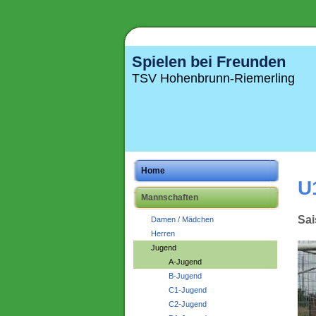
Spielen bei Freunden
TSV Hohenbrunn-Riemerling
Home
U
Mannschaften
Sai
Damen / Mädchen
Herren
Jugend
A-Jugend
B-Jugend
C1-Jugend
C2-Jugend