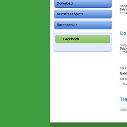
Download
Calv
Tele
E-mai
Kunstrasenplatz
Datenschutz
Co
Facebook
Jürg
Tele
E-mai
Co T
Robi
Tel:
E-Ma
Tr
Link 