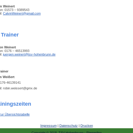
in Weinert
fon: 01573 – 9389543
l:
CalvinWeinert@gmail.com
 Trainer
en Weinert
fon: 0176 – 46513993
l:
juergen.weinert@tsv-hohenbrunn.de
rainer
n Weißert
 0176-46139141
il: robin.weissert@gmx.de
ainingszeiten
zur Übersichtstabelle
Impressum
|
Datenschutz
|
Drucken
Copyright © 2018 TSV Hohenbrunn - Riemerling