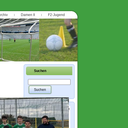
rchiv
Damen II
F2-Jugend
Suchen