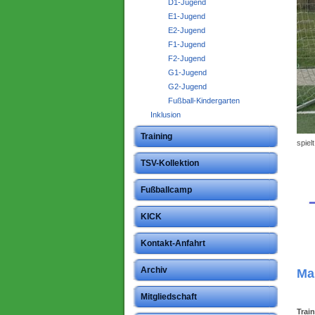
D1-Jugend
E1-Jugend
E2-Jugend
F1-Jugend
F2-Jugend
G1-Jugend
G2-Jugend
Fußball-Kindergarten
Inklusion
Training
spiel
TSV-Kollektion
Fußballcamp
KICK
Kontakt-Anfahrt
Archiv
Ma
Mitgliedschaft
Train