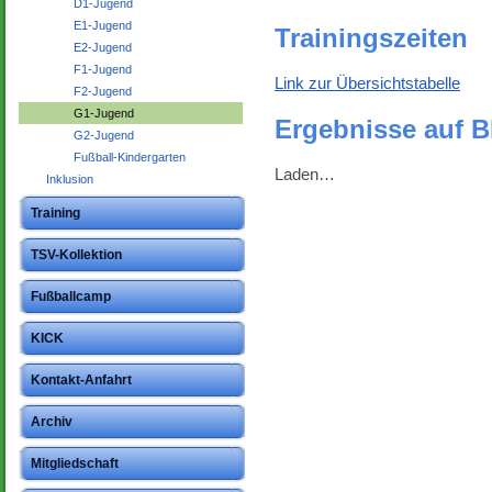
D1-Jugend
E1-Jugend
Trainingszeiten
E2-Jugend
F1-Jugend
Link zur Übersichtstabelle
F2-Jugend
G1-Jugend
Ergebnisse auf 
G2-Jugend
Fußball-Kindergarten
Laden…
Inklusion
Training
TSV-Kollektion
Fußballcamp
KICK
Kontakt-Anfahrt
Archiv
Mitgliedschaft