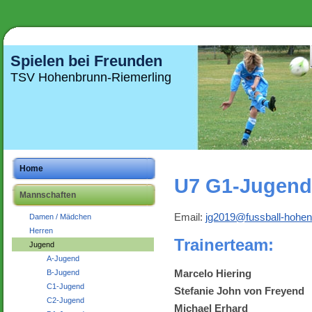
Spielen bei Freunden
TSV Hohenbrunn-Riemerling
Home
U7 G1-Jugend
Mannschaften
Email:
jg2019@fussball-hohen
Damen / Mädchen
Herren
Trainerteam:
Jugend
A-Jugend
Marcelo Hiering
B-Jugend
C1-Jugend
Stefanie John von Freyend
C2-Jugend
Michael Erhard