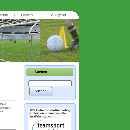
rchiv
Damen II
F2-Jugend
Suchen
 Welt
eiligen
ter