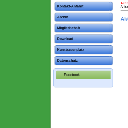
Ach
Kontakt-Anfahrt
Anfra
Archiv
Ak
Mitgliedschaft
Download
Kunstrasenplatz
Datenschutz
Facebook