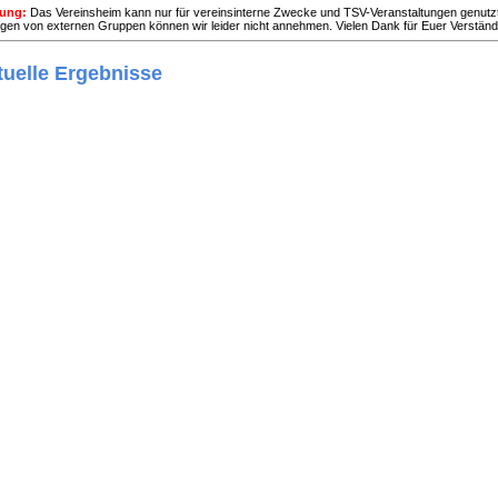
tung:
Das Vereinsheim kann nur für vereinsinterne Zwecke und TSV-Veranstaltungen genutz
gen von externen Gruppen können wir leider nicht annehmen. Vielen Dank für Euer Verständ
tuelle Ergebnisse