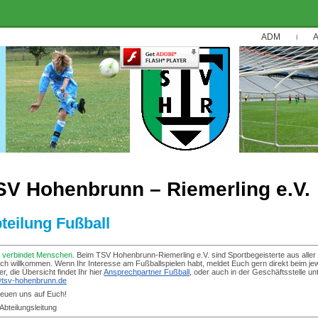
ADM
A
SV Hohenbrunn – Riemerling e.V.
teilung Fußball
t verbindet Menschen
. Beim TSV Hohenbrunn-Riemerling e.V. sind Sportbegeisterte aus aller
ich willkommen. Wenn Ihr Interesse am Fußballspielen habt, meldet Euch gern direkt beim jew
er, die Übersicht findet Ihr hier
Ansprechpartner Fußball
, oder auch in der Geschäftsstelle un
@tsv-hohenbrunn.de
reuen uns auf Euch!
Abteilungsleitung