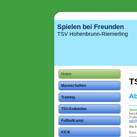
Spielen bei Freunden
TSV Hohenbrunn-Riemerling
Home
T
Mannschaften
Ab
Training
TSV-Kollektion
Spor
herzl
Train
Fußballcamp
info
Wir f
KICK
Eure 