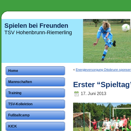
Spielen bei Freunden
TSV Hohenbrunn-Riemerling
«
Energieversorgung Ottobrunn sponsert
Home
Mannschaften
Erster “Spielta
17. Juni 2013
Training
TSV-Kollektion
Fußballcamp
KICK