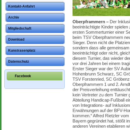
Kontakt-Anfahrt
Archiv
Oberpframmern –
Der Inklusi
beeinträchtigte Kinder spiele
Mitgliedschaft
ersten Sommerturnier einer Se
beim TSV Oberpframmern neu
Download
Sieger. Denn nicht die Platzie
sondern dass alle gemeinsam
Kunstrasenplatz
beeinträchtigt oder nicht, gle
diesem Turnier, das wieder d
Datenschutz
vor drei Jahren bei einem tra
Erster Sieger war der SV Aubi
Hohenbrunn Schwarz, SC Grö
Facebook
TSV Forstenried, SC Gröbenz
Oberpframmern 1 und 2. Arndt
der Preisverleihung enttäusc
kein Vertreter zu dem Turnier
Abteilung Handicap-Fußball ein
von Integrations- auf Inklusion
Erwähnungen auf der BFV-Hom
kommen.“ Alfred Rietzler vom
Bayern gegründet hat, stößt i
anderen Vereinen etablieren w