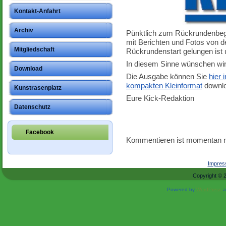
Kontakt-Anfahrt
Archiv
Pünktlich zum Rückrundenbegi
mit Berichten und Fotos von d
Mitgliedschaft
Rückrundenstart gelungen ist
In diesem Sinne wünschen wir
Download
Die Ausgabe können Sie
hier
kompakten Kleinformat
downlo
Kunstrasenplatz
Eure Kick-Redaktion
Datenschutz
Facebook
Kommentieren ist momentan n
Impre
Copyright © 
Powered by
WordPress
a