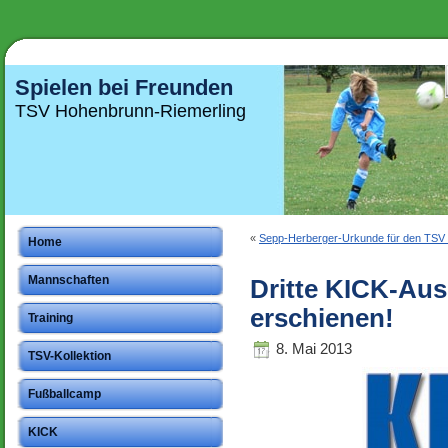
Spielen bei Freunden
TSV Hohenbrunn-Riemerling
«
Sepp-Herberger-Urkunde für den TSV
Home
Mannschaften
Dritte KICK-Aus
erschienen!
Training
8. Mai 2013
TSV-Kollektion
Fußballcamp
KICK