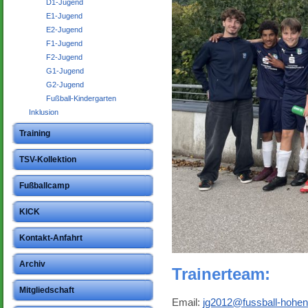
D1-Jugend
E1-Jugend
E2-Jugend
F1-Jugend
F2-Jugend
G1-Jugend
G2-Jugend
Fußball-Kindergarten
Inklusion
Training
TSV-Kollektion
Fußballcamp
KICK
Kontakt-Anfahrt
Archiv
Trainerteam:
Mitgliedschaft
Email:
jg2012@fussball-hohen