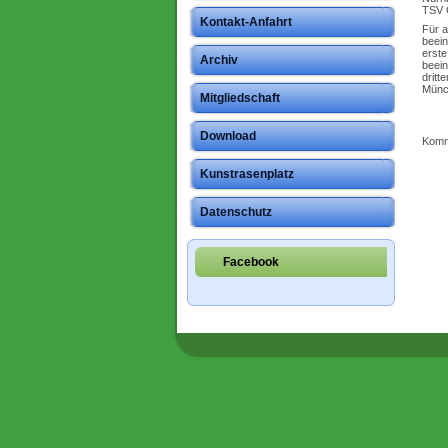
TSV 
Kontakt-Anfahrt
Für a
beein
erste
Archiv
beein
dritt
Münc
Mitgliedschaft
Download
Komme
Kunstrasenplatz
Datenschutz
Facebook