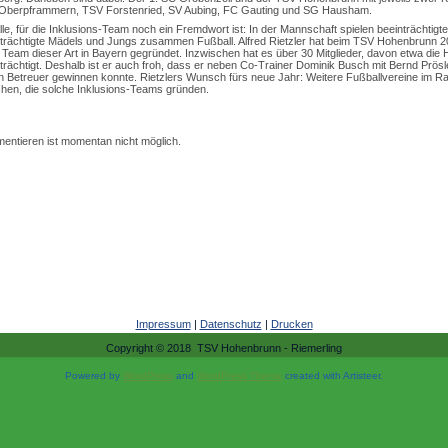
Oberpframmern, TSV Forstenried, SV Aubing, FC Gauting und SG Hausham.
lle, für die Inklusions-Team noch ein Fremdwort ist: In der Mannschaft spielen beeinträchtigte
trächtigte Mädels und Jungs zusammen Fußball. Alfred Rietzler hat beim TSV Hohenbrunn 
 Team dieser Art in Bayern gegründet. Inzwischen hat es über 30 Mitglieder, davon etwa die H
trächtigt. Deshalb ist er auch froh, dass er neben Co-Trainer Dominik Busch mit Bernd Prösl
en Betreuer gewinnen konnte. Rietzlers Wunsch fürs neue Jahr: Weitere Fußballvereine im 
hen, die solche Inklusions-Teams gründen.
ntieren ist momentan nicht möglich.
Impressum
|
Datenschutz
|
Drucken
Copyright © 2018 TSV Hohenbrunn - Riemerling
Powered by
WordPress
and
WordPress Theme
created with Artisteer.