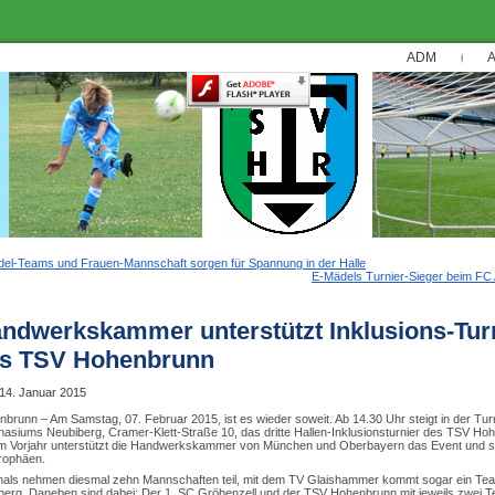
ADM
A
el-Teams und Frauen-Mannschaft sorgen für Spannung in der Halle
E-Mädels Turnier-Sieger beim FC
ndwerkskammer unterstützt Inklusions-Tur
s TSV Hohenbrunn
14. Januar 2015
brunn – Am Samstag, 07. Februar 2015, ist es wieder soweit. Ab 14.30 Uhr steigt in der Tur
siums Neubiberg, Cramer-Klett-Straße 10, das dritte Hallen-Inklusionsturnier des TSV Ho
im Vorjahr unterstützt die Handwerkskammer von München und Oberbayern das Event und s
rophäen.
mals nehmen diesmal zehn Mannschaften teil, mit dem TV Glaishammer kommt sogar ein Te
erg. Daneben sind dabei: Der 1. SC Gröbenzell und der TSV Hohenbrunn mit jeweils zwei 