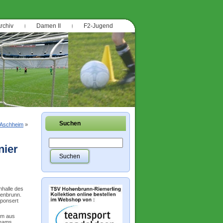
rchiv
Damen II
F2-Jugend
Suchen
 Aschheim
»
nier
nhalle des
henbrunn.
ponsert
am aus
Teams,