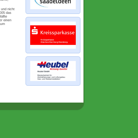
 und nicht
2005 das
älfte
er einen
Raum