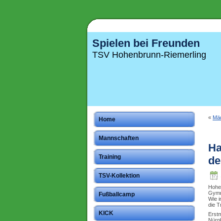
Spielen bei Freunden
TSV Hohenbrunn-Riemerling
«
Mäd
Home
Mannschaften
Ha
Training
de
TSV-Kollektion
Hohen
Gymna
Fußballcamp
Wie 
die T
KICK
Erst
Nürnb