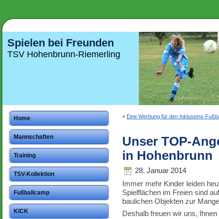
Spielen bei Freunden
TSV Hohenbrunn-Riemerling
«
Eine Werbung für den Inklusions-Fußba
Home
Mannschaften
Unser TOP-Angeb
in Hohenbrunn
Training
28. Januar 2014
TSV-Kollektion
Immer mehr Kinder leiden he
Spielflächen im Freien sind 
Fußballcamp
baulichen Objekten zur Mang
KICK
Deshalb freuen wir uns, Ihnen 