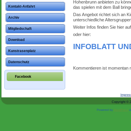
Hohenbrunn anbieten zu könne
Kontakt-Anfahrt
das spielen mit dem Ball brin
Das Angebot richtet sich an Kin
Archiv
unterschiedliche Altersgruppen
Weiter Infos finden Sie hier 
Mitgliedschaft
oder hier:
Download
INFOBLATT U
Kunstrasenplatz
Datenschutz
Kommentieren ist momentan n
Facebook
Impre
Copyright © 
Powered by
WordPress
a