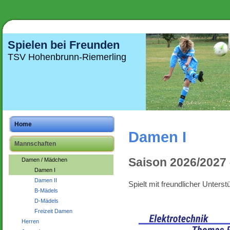
Spielen bei Freunden
TSV Hohenbrunn-Riemerling
Home
Damen I
Mannschaften
Saison 2026/2027 
Damen / Mädchen
Damen I
Damen II
Spielt mit freundlicher Unterst
B-Mädels
D-Mädels
Freizeit Damen
Herren