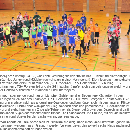
berg am Sonntag, 24.02., war echte Werbung für den “Inklusions-Fußball” (beeinträchtigte u
trächtige Jungen und Mädchen gemeinsam in einer Mannschaft). Die Inklusionsmannschafte
s Vereine aus dem Raum München (SC Gröbenzell, TSV Hohenbrunn, SV Aubing, TSV
frammern, TSV Forstenried und die SG Hausham) trafen sich zum Leistungsvergleich – unt
der Handwerkskammer für München und Oberbayern.
r nach spannenden und hart umkämpften Spielen mit drei Siebenmeter-Schießen in den
zierungsspielen war das Team des 1. SC Gröbenzell 2. Die zwei Gastgeber-Teams vom TSV
brunn erwiesen sich als angenehme Gastgeber und begnügten sich mit den hinteren Plätze
Inklusions-Fußball aber weniger der Sieg, sondern eher das gemeinsame Fußballerlebnis im
rgrund steht, konnten am Ende alle Teilnehmer als Sieger gekürt werden. Bezeichnend dafü
trahlenden Augen der teilnehmenden Kinder. Die Leidenschaft und Freude, mit der die beeintr
erinnen und Spieler bei der Sache waren, war einzigartig.
r voll besetzten Halle waren sich im Publikum alle einig, dass diese Idee unterstützt gehört u
ergetragen werden muss! Gesucht werden Vereine, die es den aktuell sechs Klubs nachmac
Inklusionsmannschaft gründen wollen.