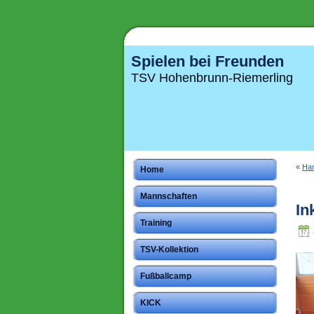
Spielen bei Freunden
TSV Hohenbrunn-Riemerling
«
Han
Home
Mannschaften
In
Training
TSV-Kollektion
Fußballcamp
KICK