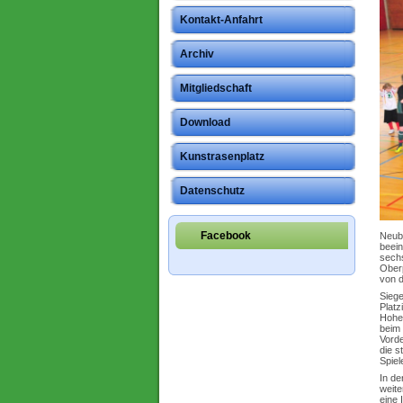
Kontakt-Anfahrt
Archiv
Mitgliedschaft
Download
Kunstrasenplatz
Datenschutz
Facebook
Neubi
beein
sech
Oberp
von 
Siege
Plat
Hohen
beim 
Vorde
die s
Spiel
In de
weit
eine 